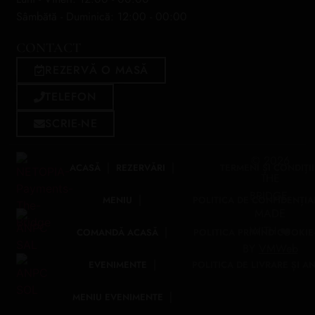
Sâmbătă - Duminică: 12:00 - 00:00
CONTACT
REZERVĂ O MASĂ
TELEFON
SCRIE-NE
© 2026
ACASĂ
REZERVĂRI
TERMENI ȘI CONDIȚII
THE
BRIDGE.
MENIU
POLITICA DE CONFIDENȚIA
MADE
WITH ❤️
COMANDĂ ACASĂ
POLITICA PRIVIND COOKIE
BY
VMWeb
EVENIMENTE
POLITICA DE LIVRARE ȘI A
MENIU EVENIMENTE