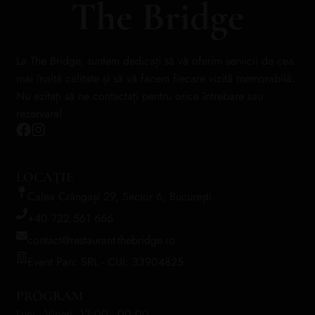
La The Bridge, suntem dedicați să vă oferim servicii de cea
mai înaltă calitate și să vă facem fiecare vizită memorabilă.
Nu ezitați să ne contactați pentru orice întrebare sau
rezervare!
LOCAȚIE
Calea Crângași 29, Sector 6, București
+40 722 561 666
contact@restaurant-thebridge.ro
Event Parc SRL - CUI: 33904825
PROGRAM
Luni - Vineri: 12:00 - 00:00