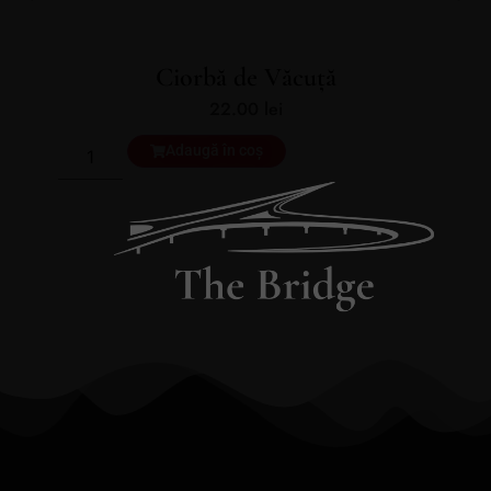
Ciorbă de Văcuță
22.00
lei
Adaugă în coș