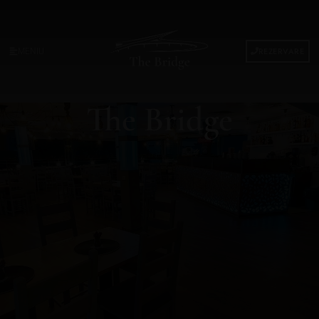
REZERVARE
MENIU
The Bridge