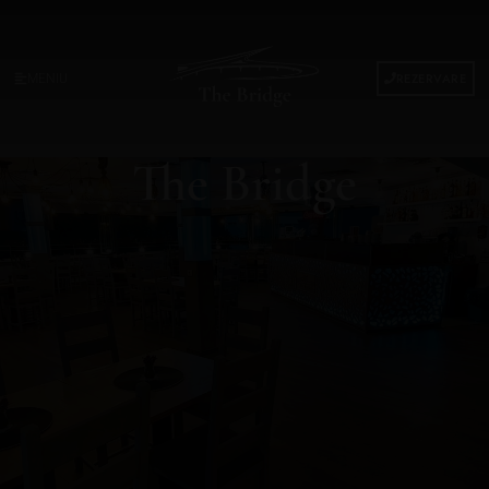
REZERVARE
MENIU
The Bridge