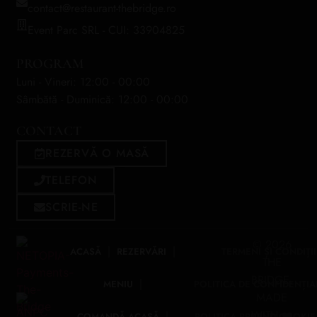
contact@restaurant-thebridge.ro
Event Parc SRL - CUI: 33904825
PROGRAM
Luni - Vineri: 12:00 - 00:00
Sâmbătă - Duminică: 12:00 - 00:00
CONTACT
REZERVĂ O MASĂ
TELEFON
SCRIE-NE
© 2026
ACASĂ
REZERVĂRI
TERMENI ȘI CONDIȚII
THE
BRIDGE.
MENIU
POLITICA DE CONFIDENȚIA
MADE
WITH ❤️
COMANDĂ ACASĂ
POLITICA PRIVIND COOKIE