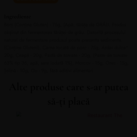
Ingrediente
Borș (Conține Gluten) - 75g, (Apă, tărâțe de GRÂU. Produs
obșinut din fermentarea tărâței de grâu. Datorită procesului
natural de fermentare produsul poate prezenta sedimente.
(Conține Gluten)), Carne tocată de porc - 75g, Ardei dulce* -
20g, Ceapă - 20g, Pastă de tomate - 20g, (Paste de tomate
63% tip 36, apă, sare iodată 1%), Morcov - 15g, Orez - 15g,
Țelină - 10g, Ou - 9g, fără aditivi alimentari
Alte produse care s-ar putea
să-ți placă