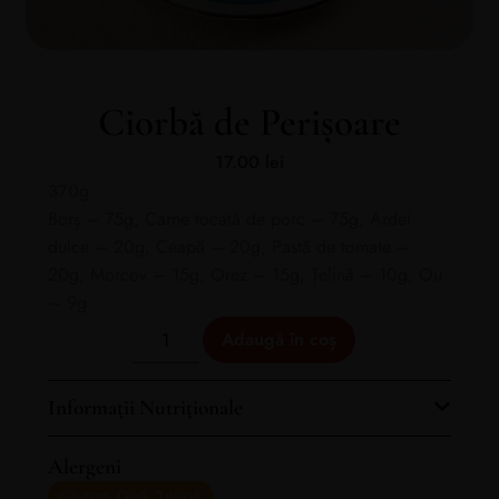
Ciorbă de Perișoare
17.00
lei
370g
Borș – 75g, Carne tocată de porc – 75g, Ardei
dulce – 20g, Ceapă – 20g, Pastă de tomate –
20g, Morcov – 15g, Orez – 15g, Țelină – 10g, Ou
– 9g
Adaugă în coș
Informații Nutriționale
Alergeni
Gluten, Ouă, Țelină