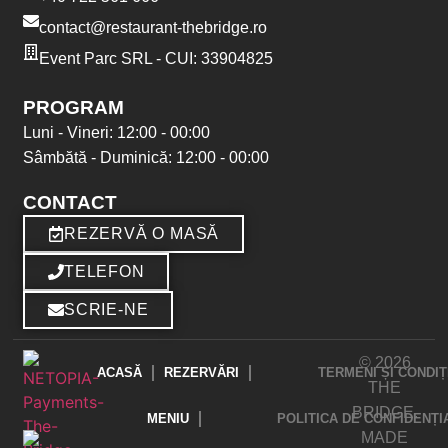
contact@restaurant-thebridge.ro
Event Parc SRL - CUI: 33904825
PROGRAM
Luni - Vineri: 12:00 - 00:00
Sâmbătă - Duminică: 12:00 - 00:00
CONTACT
REZERVĂ O MASĂ
TELEFON
SCRIE-NE
© 2026
ACASĂ
REZERVĂRI
TERMENI ȘI CONDIȚ
THE
BRIDGE.
MENIU
POLITICA DE CONFIDENȚI
MADE