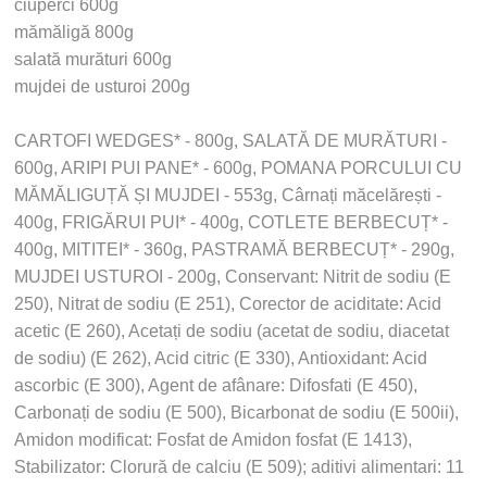
ciuperci 600g
mămăligă 800g
salată murături 600g
mujdei de usturoi 200g
CARTOFI WEDGES* - 800g, SALATĂ DE MURĂTURI -
600g, ARIPI PUI PANE* - 600g, POMANA PORCULUI CU
MĂMĂLIGUȚĂ ȘI MUJDEI - 553g, Cârnați măcelărești -
400g, FRIGĂRUI PUI* - 400g, COTLETE BERBECUȚ* -
400g, MITITEI* - 360g, PASTRAMĂ BERBECUȚ* - 290g,
MUJDEI USTUROI - 200g, Conservant: Nitrit de sodiu (E
250), Nitrat de sodiu (E 251), Corector de aciditate: Acid
acetic (E 260), Acetați de sodiu (acetat de sodiu, diacetat
de sodiu) (E 262), Acid citric (E 330), Antioxidant: Acid
ascorbic (E 300), Agent de afânare: Difosfati (E 450),
Carbonați de sodiu (E 500), Bicarbonat de sodiu (E 500ii),
Amidon modificat: Fosfat de Amidon fosfat (E 1413),
Stabilizator: Clorură de calciu (E 509); aditivi alimentari: 11