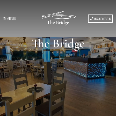
MENIU
REZERVARE
The Bridge