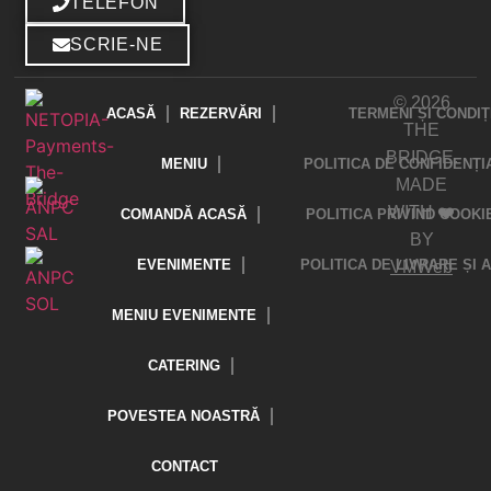
TELEFON
SCRIE-NE
© 2026
ACASĂ
REZERVĂRI
TERMENI ȘI CONDIȚ
THE
BRIDGE.
MENIU
POLITICA DE CONFIDENȚI
MADE
WITH ❤️
COMANDĂ ACASĂ
POLITICA PRIVIND COOKI
BY
EVENIMENTE
POLITICA DE LIVRARE ȘI
VMWeb
MENIU EVENIMENTE
CATERING
POVESTEA NOASTRĂ
CONTACT