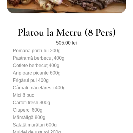
Platou la Metru (8 Pers)
505.00
lei
Pomana porcului 300g
Pastramă berbecuț 400g
Cotlete berbecuț 400g
Aripioare picante 600g
Frigărui pui 400g
Cârnați măcelărești 400g
Mici 8 buc
Cartofi fresh 800g
Ciuperci 600g
Mămăligă 800g
Salată murături 600g
Mujdei de usturoi 200g