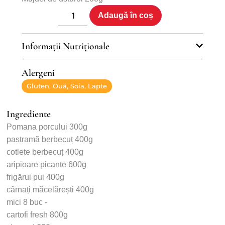
Adaugă în coș
Informații Nutriționale
Alergeni
Gluten, Ouă, Soia, Lapte
Ingrediente
Pomana porcului 300g
pastramă berbecuț 400g
cotlete berbecuț 400g
aripioare picante 600g
frigărui pui 400g
cârnați măcelărești 400g
mici 8 buc -
cartofi fresh 800g