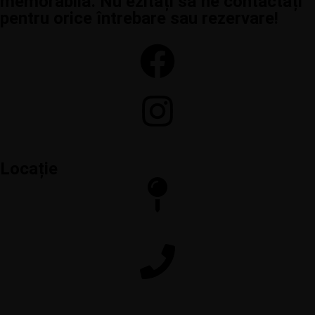
memorabilă. Nu ezitați să ne contactați
pentru orice întrebare sau rezervare!
Locație
Calea Crângași 29, Sector 6, București
+40 722 561 666