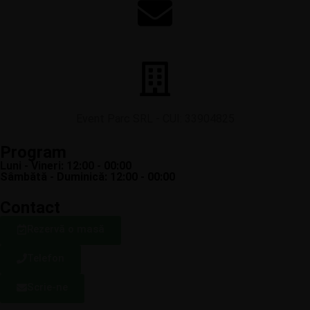
contact@restaurant-thebridge.ro
Event Parc SRL - CUI: 33904825
Program
Luni - Vineri: 12:00 - 00:00
Sâmbătă - Duminică: 12:00 - 00:00
Contact
Rezervă o masă
Telefon
Scrie-ne