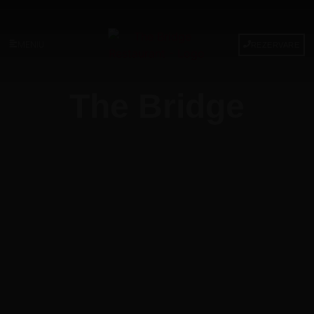
MENIU
REZERVARE
The Bridge