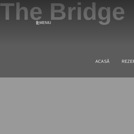
The Bridge
MENIU
ACASĂ
REZE