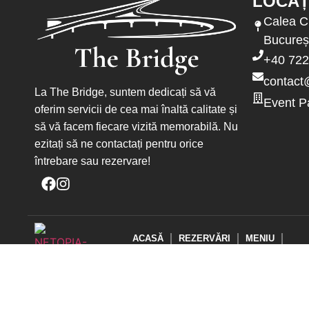
LOCAȚ
Calea C
Bucureș
+40 722
contact
La The Bridge, suntem dedicați să vă
Event P
oferim servicii de cea mai înaltă calitate și
să vă facem fiecare vizită memorabilă. Nu
ezitați să ne contactați pentru orice
întrebare sau rezervare!
ACASĂ
REZERVĂRI
MENIU
COMANDĂ ACASĂ
EVENIMENTE
MENIU EVENIMENTE
CATERING