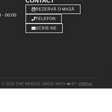
CONTACT
REZERVĂ O MASĂ
 - 00:00
TELEFON
SCRIE-NE
© 2026 THE BRIDGE. MADE WITH ❤️ BY
VMWeb