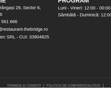
IE
PROGRAM
rângași 29, Sector 6,
Luni - Vineri: 12:00 - 00:00
ti
Sâmbătă - Duminică: 12:00
 561 666
@restaurant-thebridge.ro
arc SRL - CUI: 33904825
TERMENI ȘI CONDIȚII
POLITICA DE CONFIDENȚIALITATE
POLITICA PRIVIND COOKIE-URILE
POLITICA DE LIVRARE ȘI ANULARE