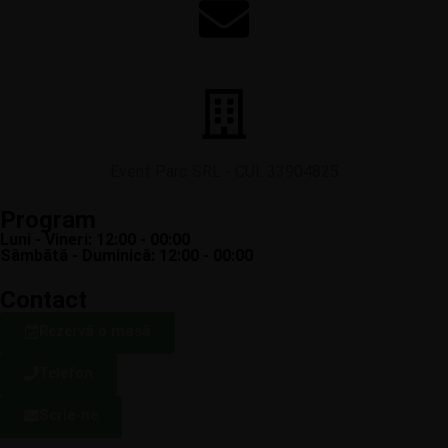
contact@restaurant-thebridge.ro
Event Parc SRL - CUI: 33904825
Program
Luni - Vineri: 12:00 - 00:00
Sâmbătă - Duminică: 12:00 - 00:00
Contact
Rezervă o masă
Telefon
Scrie-ne