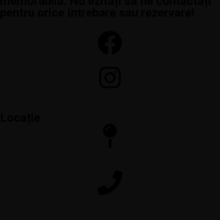
memorabilă. Nu ezitați să ne contactați
pentru orice întrebare sau rezervare!
Locație
Calea Crângași 29, Sector 6, București
+40 722 561 666