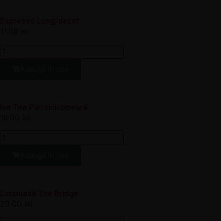
Espresso Lung/decaf
11.00
lei
Adaugă în coș
Ice Tea Piersici/zmeură
16.00
lei
Adaugă în coș
Limonadă The Bridge
20.00
lei