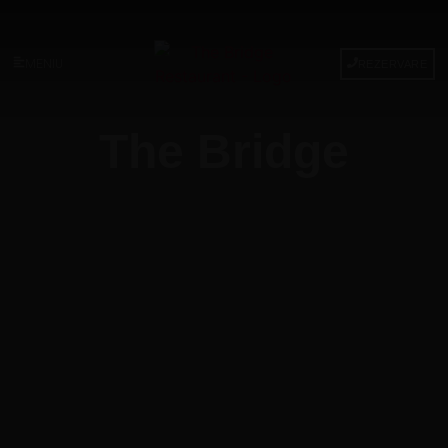
MENIU
REZERVARE
The Bridge