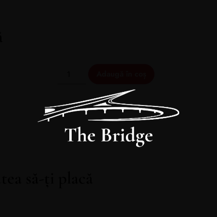
ă
Adaugă în coș
tea să-ți placă