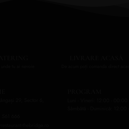
ATERING
LIVRARE ACASĂ
unde tu ai nevoie
De acum poți comanda direct aca
IE
PROGRAM
ângași 29, Sector 6,
Luni - Vineri: 12:00 - 00:00
i
Sâmbătă - Duminică: 12:00 
 561 666
restaurant-thebridge.ro