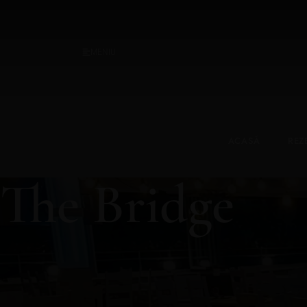
MENIU
ACASĂ
REZ
The Bridge