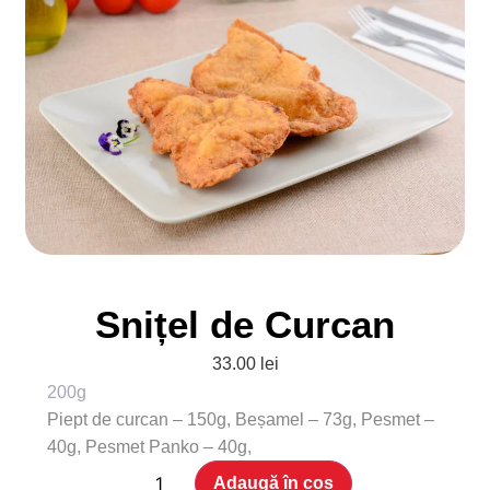
Snițel de Curcan
33.00
lei
200g
Piept de curcan – 150g, Beșamel – 73g, Pesmet –
40g, Pesmet Panko – 40g,
Adaugă în coș