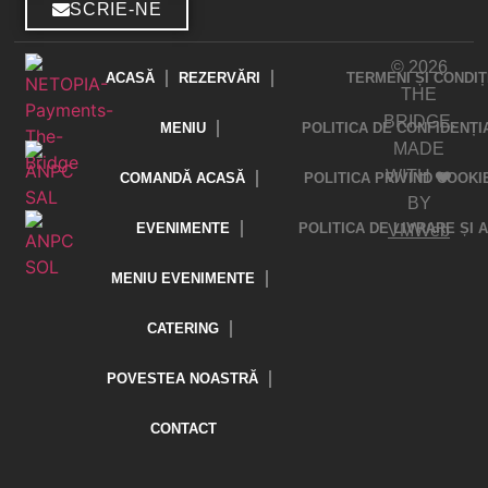
SCRIE-NE
© 2026
ACASĂ
REZERVĂRI
TERMENI ȘI CONDIȚ
THE
BRIDGE.
MENIU
POLITICA DE CONFIDENȚI
MADE
WITH ❤️
COMANDĂ ACASĂ
POLITICA PRIVIND COOKI
BY
EVENIMENTE
POLITICA DE LIVRARE ȘI
VMWeb
MENIU EVENIMENTE
CATERING
POVESTEA NOASTRĂ
CONTACT