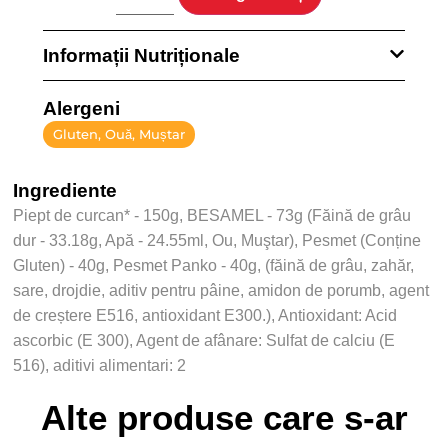
Informații Nutriționale
Alergeni
Gluten, Ouă, Muștar
Ingrediente
Piept de curcan* - 150g, BESAMEL - 73g (Făină de grâu
dur - 33.18g, Apă - 24.55ml, Ou, Muştar), Pesmet (Conține
Gluten) - 40g, Pesmet Panko - 40g, (făină de grâu, zahăr,
sare, drojdie, aditiv pentru pâine, amidon de porumb, agent
de creștere E516, antioxidant E300.), Antioxidant: Acid
ascorbic (E 300), Agent de afânare: Sulfat de calciu (E
516), aditivi alimentari: 2
Alte produse care s-ar