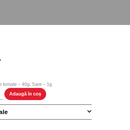
ă
e tomate – 40g, Sare – 1g
Adaugă în coș
ale