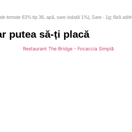
e tomate 63% tip 36, apă, sare iodată 1%), Sare - 1g; fără aditi
r putea să-ți placă