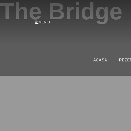
The Bridge
MENIU
ACASĂ
REZE