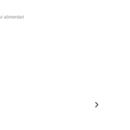
vi alimentari
Ardei Iute