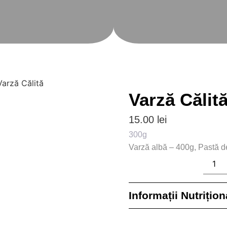
Varză Călit
15.00
lei
300g
Varză albă – 400g, Pastă d
Informații Nutrițion