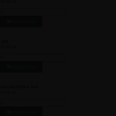
18.00
lei
Adaugă în coș
J&B
16.00
lei
Adaugă în coș
Johnnie Walker Red
16.00
lei
Adaugă în coș