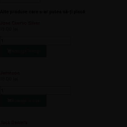
Alte produse care s-ar putea să-ți placă
Jose Cuervo Silver
15.00
lei
Adaugă în coș
Jameson
18.00
lei
Adaugă în coș
Jack Daniel’s