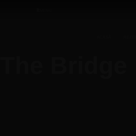
MENIU
ACASĂ
REZE
The Bridge