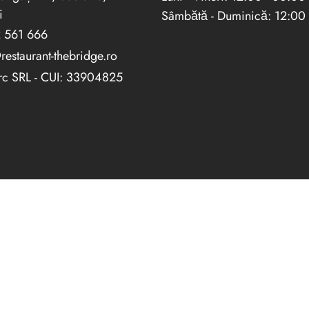
i
Sâmbătă - Duminică: 12:00
 561 666
restaurant-thebridge.ro
rc SRL - CUI: 33904825
TERMENI ȘI CONDIȚII
POLITICA DE CONFIDENȚIALITATE
POLITICA PRIVIND COOKIE-URILE
POLITICA DE LIVRARE ȘI ANULARE