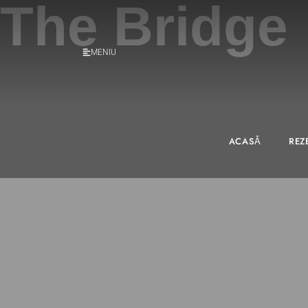
The Bridge
MENIU
ACASĂ
REZ