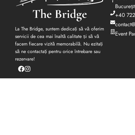
Bucureșt
+40 722
contact@
La The Bridge, suntem dedicați să vă oferim
Event Pa
servicii de cea mai înaltă calitate și să vă
facem fiecare vizită memorabilă. Nu ezitați
să ne contactați pentru orice întrebare sau
rezervare!
ACASĂ
REZERVĂRI
MENIU
COMANDĂ ACASĂ
EVENIMENTE
MENIU EVENIMENTE
CATERING
POVESTEA NOASTRĂ
CONTACT