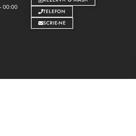
 - 00:00
TELEFON
SCRIE-NE
© 2026 THE BRIDGE. MADE WITH ❤️ BY
VMWeb