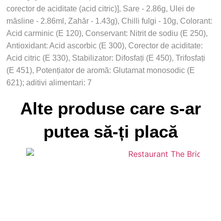
corector de aciditate (acid citric)], Sare - 2.86g, Ulei de
măsline - 2.86ml, Zahăr - 1.43g), Chilli fulgi - 10g, Colorant:
Acid carminic (E 120), Conservant: Nitrit de sodiu (E 250),
Antioxidant: Acid ascorbic (E 300), Corector de aciditate:
Acid citric (E 330), Stabilizator: Difosfați (E 450), Trifosfați
(E 451), Potențiator de aromă: Glutamat monosodic (E
621); aditivi alimentari: 7
Alte produse care s-ar
putea să-ți placă