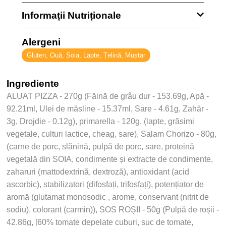
Informații Nutriționale
Alergeni
Gluten, Ouă, Soia, Lapte, Țelină, Muștar
Ingrediente
ALUAT PIZZA - 270g (Făină de grâu dur - 153.69g, Apă -
92.21ml, Ulei de măsline - 15.37ml, Sare - 4.61g, Zahăr -
3g, Drojdie - 0.12g), primarella - 120g, (lapte, grăsimi
vegetale, culturi lactice, cheag, sare), Salam Chorizo - 80g,
(carne de porc, slănină, pulpă de porc, sare, proteină
vegetală din SOIA, condimente și extracte de condimente,
zaharuri (mattodextrină, dextroză), antioxidant (acid
ascorbic), stabilizatori (difosfați, trifosfați), potențiator de
aromă (glutamat monosodic , arome, conservant (nitrit de
sodiu), colorant (carmin)), SOS ROȘII - 50g (Pulpă de roșii -
42.86g, [60% tomate depelate cuburi, suc de tomate,