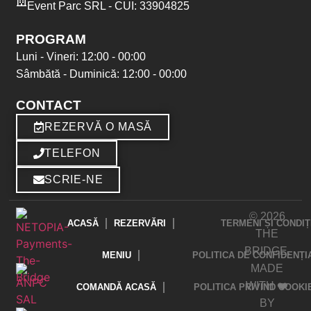
Event Parc SRL - CUI: 33904825
PROGRAM
Luni - Vineri: 12:00 - 00:00
Sâmbătă - Duminică: 12:00 - 00:00
CONTACT
REZERVĂ O MASĂ
TELEFON
SCRIE-NE
© 2026
ACASĂ
REZERVĂRI
TERMENI ȘI CONDIȚ
THE
BRIDGE.
MENIU
POLITICA DE CONFIDENȚI
MADE
WITH ❤️
COMANDĂ ACASĂ
POLITICA PRIVIND COOKI
BY