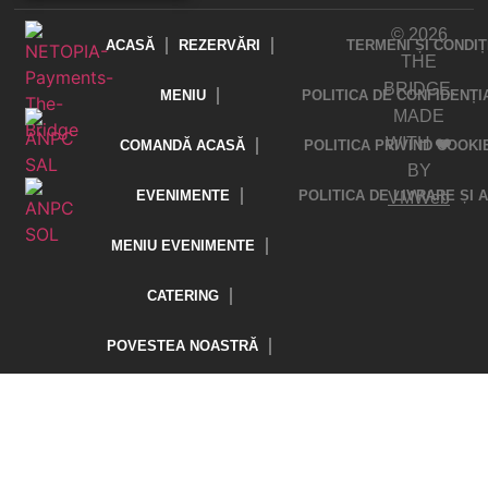
© 2026
ACASĂ
REZERVĂRI
TERMENI ȘI CONDIȚ
THE
BRIDGE.
MENIU
POLITICA DE CONFIDENȚI
MADE
WITH ❤️
COMANDĂ ACASĂ
POLITICA PRIVIND COOKI
BY
EVENIMENTE
POLITICA DE LIVRARE ȘI
VMWeb
MENIU EVENIMENTE
CATERING
POVESTEA NOASTRĂ
CONTACT