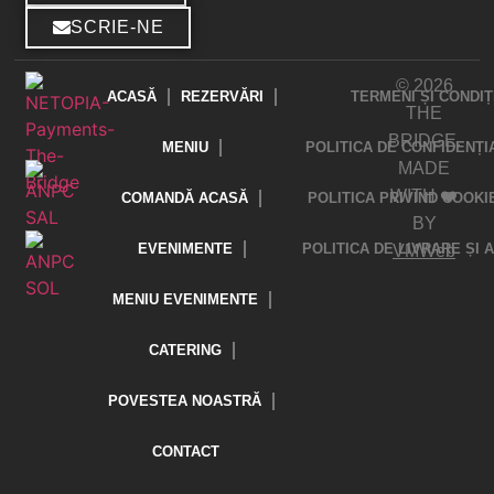
SCRIE-NE
© 2026
ACASĂ
REZERVĂRI
TERMENI ȘI CONDIȚ
THE
BRIDGE.
MENIU
POLITICA DE CONFIDENȚI
MADE
WITH ❤️
COMANDĂ ACASĂ
POLITICA PRIVIND COOKI
BY
EVENIMENTE
POLITICA DE LIVRARE ȘI
VMWeb
MENIU EVENIMENTE
CATERING
POVESTEA NOASTRĂ
CONTACT