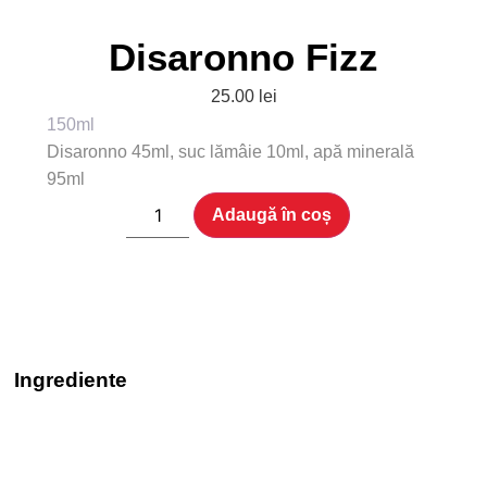
Disaronno Fizz
25.00
lei
150ml
Disaronno 45ml, suc lămâie 10ml, apă minerală
95ml
Adaugă în coș
Ingrediente