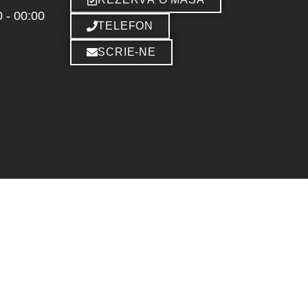
 - 00:00
TELEFON
SCRIE-NE
© 2026 THE BRIDGE. MADE WITH ❤️ BY
VMWeb