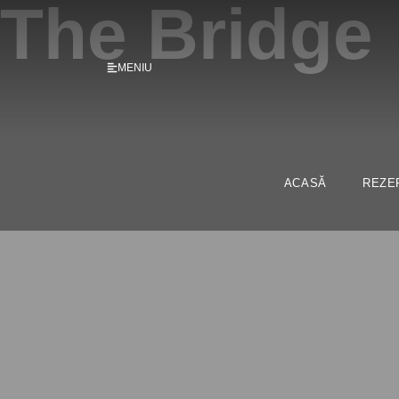
The Bridge
MENIU
ACASĂ
REZE