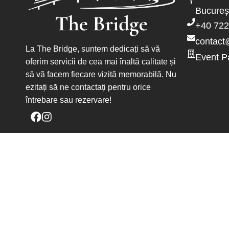
Bucureș
+40 722
contact
La The Bridge, suntem dedicați să vă
Event P
oferim servicii de cea mai înaltă calitate și
să vă facem fiecare vizită memorabilă. Nu
ezitați să ne contactați pentru orice
întrebare sau rezervare!
ACASĂ
REZERVĂRI
MENIU
COMANDĂ ACASĂ
EVENIMENTE
MENIU EVENIMENTE
CATERING
POVESTEA NOASTRĂ
CONTACT