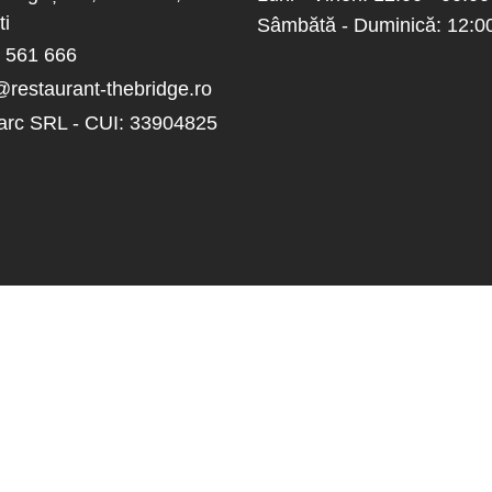
ti
Sâmbătă - Duminică: 12:00
 561 666
@restaurant-thebridge.ro
arc SRL - CUI: 33904825
TERMENI ȘI CONDIȚII
POLITICA DE CONFIDENȚIALITATE
POLITICA PRIVIND COOKIE-URILE
POLITICA DE LIVRARE ȘI ANULARE