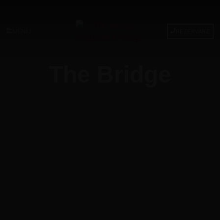
MENIU
REZERVARE
The Bridge