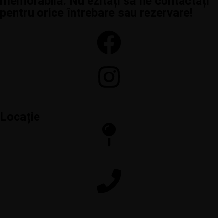
memorabilă. Nu ezitați să ne contactați
pentru orice întrebare sau rezervare!
Locație
Calea Crângași 29, Sector 6, București
+40 722 561 666