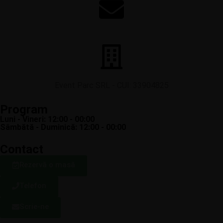
contact@restaurant-thebridge.ro
Event Parc SRL - CUI: 33904825
Program
Luni - Vineri: 12:00 - 00:00
Sâmbătă - Duminică: 12:00 - 00:00
Contact
Rezervă o masă
Telefon
Scrie-ne