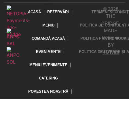
© 2026
ACASĂ
REZERVĂRI
TERMENI ȘI CONDIȚ
THE
BRIDGE.
MENIU
POLITICA DE CONFIDENȚI
MADE
WITH ❤️
COMANDĂ ACASĂ
POLITICA PRIVIND COOKI
BY
EVENIMENTE
POLITICA DE LIVRARE ȘI
VMWeb
MENIU EVENIMENTE
CATERING
POVESTEA NOASTRĂ
CONTACT