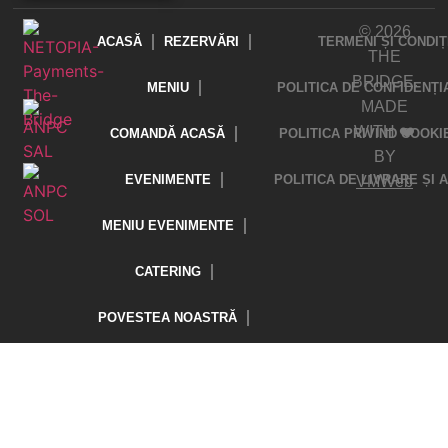
© 2026
ACASĂ
REZERVĂRI
TERMENI ȘI CONDIȚ
THE
BRIDGE.
MENIU
POLITICA DE CONFIDENȚI
MADE
WITH ❤️
COMANDĂ ACASĂ
POLITICA PRIVIND COOKI
BY
EVENIMENTE
POLITICA DE LIVRARE ȘI
VMWeb
MENIU EVENIMENTE
CATERING
POVESTEA NOASTRĂ
CONTACT